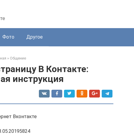
те
Фото
Другое
ная
»
Общение
траницу В Контакте:
ая инструкция
ернет Вконтакте
3.05.20195824