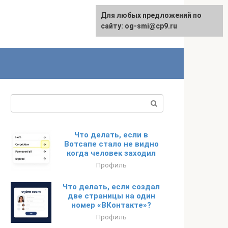
Для любых предложений по
сайту: og-smi@cp9.ru
Поиск:
Что делать, если в
Вотсапе стало не видно
когда человек заходил
Профиль
Что делать, если создал
две страницы на один
номер «ВКонтакте»?
Профиль