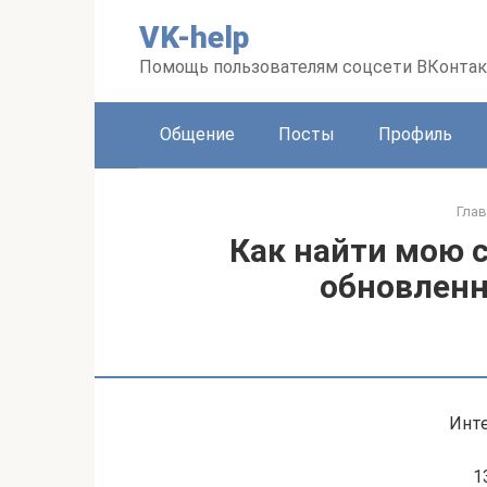
Перейти
VK-help
к
контенту
Помощь пользователям соцсети ВКонтак
Общение
Посты
Профиль
Глав
Как найти мою с
обновленн
Инт
1