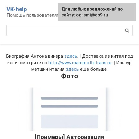
Перейти
VK-help
Для любых предложений по
к
Помощь пользователям соцсети ВКонтакте
сайту: og-smi@cp9.ru
контенту
Поиск:
Биография Антона винера
здесь
. | Доставка из китая под
ключ смотрите на
http://www.mammoth-trans.ru
. | Ильсур
метшин италия
здесь
еще больше.
Фото
[Примеры] Авторизация