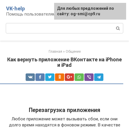
Перейти
VK-help
Для любых предложений по
к
Помощь пользователям соцсети ВКонтакте
сайту: og-smi@cp9.ru
контенту
Поиск:
Главная
»
Общение
Как вернуть приложение ВКонтакте на iPhone
и iPad
Перезагрузка приложения
Любое приложение может вызывать сбои, если они
долго время находятся в фоновом режиме. В качестве