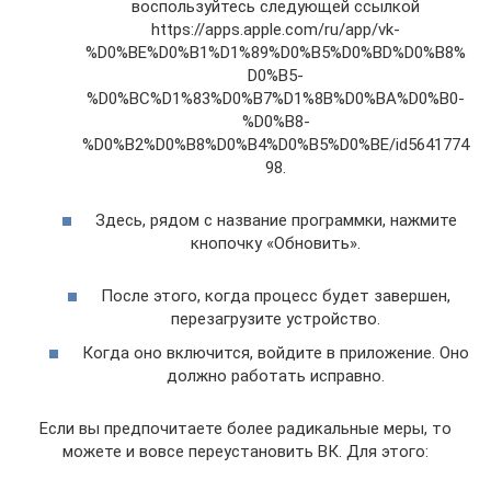
воспользуйтесь следующей ссылкой
https://apps.apple.com/ru/app/vk-
%D0%BE%D0%B1%D1%89%D0%B5%D0%BD%D0%B8%
D0%B5-
%D0%BC%D1%83%D0%B7%D1%8B%D0%BA%D0%B0-
%D0%B8-
%D0%B2%D0%B8%D0%B4%D0%B5%D0%BE/id5641774
98.
Здесь, рядом с название программки, нажмите
кнопочку «Обновить».
После этого, когда процесс будет завершен,
перезагрузите устройство.
Когда оно включится, войдите в приложение. Оно
должно работать исправно.
Если вы предпочитаете более радикальные меры, то
можете и вовсе переустановить ВК. Для этого: