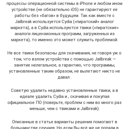
процессы операционной системы в iPhone и любом ином
устройстве (не обязательно iOS) не гарантируют её
работы без «багов» в будущем. Так как вместе с
Jailbreak используется Cydia («пиратский» аналог
маркета), а в Cydia используются твики («пиратские»
аналоги лицензионных программ, загруженных из
маркета), то именно это может служить проблемой.
Не все твики безопасны для скачивания, не говоря уж о
том, что взлом устройства с помощью Jailbreak —
занятие нелегальное, а гарантию, что программы,
установленные таким образом, не вылетают никто не
давал .
Советую удалить недавно установленные твики, а в
идеале удалить Cydia и , скачивая и покупая
официальное ПО (поверьте, проблем с ним во много раз
меньше, чем с твиками и Jailbreak).
Описанные в статье варианты решения помогают в
большинстве случаев. Но если Вы всё же не попали в