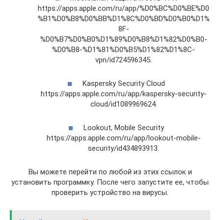
https://apps.apple.com/ru/app/%D0%BC%D0%BE%D0
%B1%D0%B8%D0%BB%D1%8C%D0%BD%D0%B0%D1%
8F-
%D0%B7%D0%B0%D1%89%D0%B8%D1%82%D0%B0-
%D0%B8-%D1%81%D0%B5%D1%82%D1%8C-
vpn/id724596345.
Kaspersky Security Cloud
https://apps.apple.com/ru/app/kaspersky-security-
cloud/id1089969624.
Lookout, Mobile Security
https://apps.apple.com/ru/app/lookout-mobile-
security/id434893913.
Вы можете перейти по любой из этих ссылок и
установить программку. После чего запустите ее, чтобы
проверить устройство на вирусы.