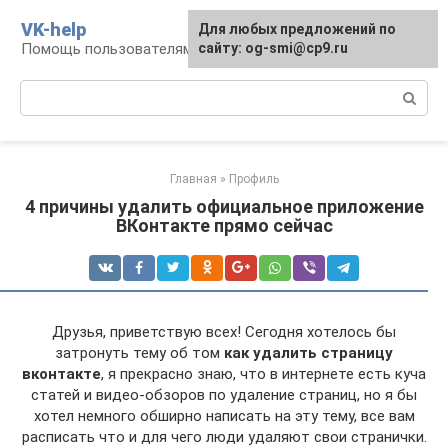
Перейти
VK-help
Для любых предложений по
к
Помощь пользователям соцсети ВКонтакте
сайту: og-smi@cp9.ru
контенту
Поиск:
Главная
»
Профиль
4 причины удалить официальное приложение
ВКонтакте прямо сейчас
Друзья, приветствую всех! Сегодня хотелось бы
затронуть тему об том
как удалить страницу
вконтакте
, я прекрасно знаю, что в интернете есть куча
статей и видео-обзоров по удаление страниц, но я бы
хотел немного обширно написать на эту тему, все вам
расписать что и для чего люди удаляют свои странички.