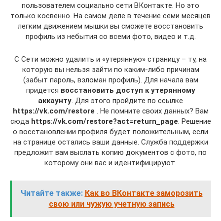
пользователем социально сети ВКонтакте. Но это
только косвенно. На самом деле в течение семи месяцев
легким движением мышки вы сможете восстановить
профиль из небытия со всеми фото, видео и т.д.
С Сети можно удалить и «утерянную» страницу – ту, на
которую вы нельзя зайти по каким-либо причинам
(забыт пароль, взломан профиль). Для начала вам
придется
восстановить доступ к утерянному
аккаунту
. Для этого пройдите по ссылке
https://vk.com/restore
. Не помните своих данных? Вам
сюда
https://vk.com/restore?act=return_page
. Решение
о восстановлении профиля будет положительным, если
на странице остались ваши данные. Служба поддержки
предложит вам выслать копию документов с фото, по
которому они вас и идентифицируют.
Читайте также:
Как во ВКонтакте заморозить
свою или чужую учетную запись