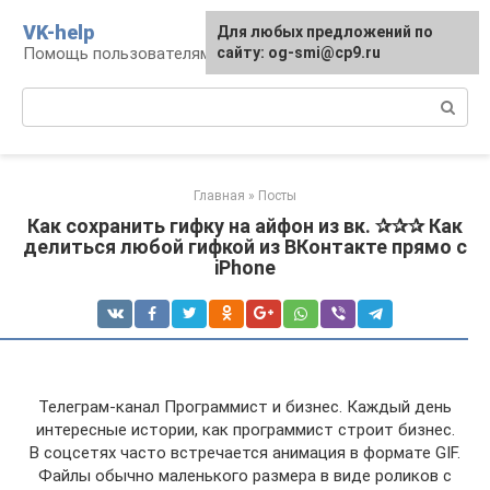
Перейти
VK-help
Для любых предложений по
к
Помощь пользователям соцсети ВКонтакте
сайту: og-smi@cp9.ru
контенту
Поиск:
Главная
»
Посты
Как сохранить гифку на айфон из вк. ✰✰✰ Как
делиться любой гифкой из ВКонтакте прямо с
iPhone
Телеграм-канал Программист и бизнес. Каждый день
интересные истории, как программист строит бизнес.
В соцсетях часто встречается анимация в формате GIF.
Файлы обычно маленького размера в виде роликов с