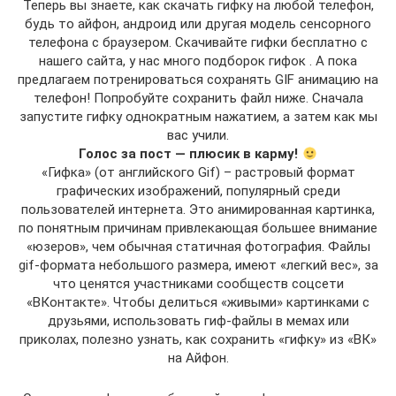
Теперь вы знаете, как скачать гифку на любой телефон,
будь то айфон, андроид или другая модель сенсорного
телефона с браузером. Скачивайте гифки бесплатно с
нашего сайта, у нас много подборок гифок . А пока
предлагаем потренироваться сохранять GIF анимацию на
телефон! Попробуйте сохранить файл ниже. Сначала
запустите гифку однократным нажатием, а затем как мы
вас учили.
Голос за пост — плюсик в карму!
«Гифка» (от английского Gif) – растровый формат
графических изображений, популярный среди
пользователей интернета. Это анимированная картинка,
по понятным причинам привлекающая большее внимание
«юзеров», чем обычная статичная фотография. Файлы
gif-формата небольшого размера, имеют «легкий вес», за
что ценятся участниками сообществ соцсети
«ВКонтакте». Чтобы делиться «живыми» картинками с
друзьями, использовать гиф-файлы в мемах или
приколах, полезно узнать, как сохранить «гифку» из «ВК»
на Айфон.