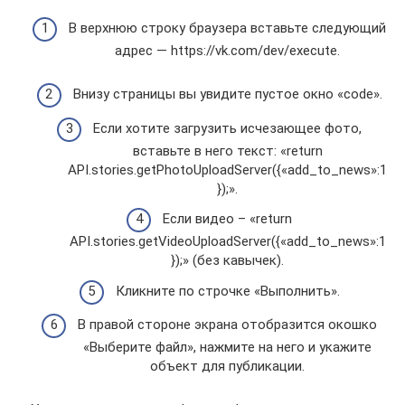
В верхнюю строку браузера вставьте следующий
адрес — https://vk.com/dev/execute.
Внизу страницы вы увидите пустое окно «code».
Если хотите загрузить исчезающее фото,
вставьте в него текст: «return
API.stories.getPhotoUploadServer({«add_to_news»:1
});».
Если видео – «return
API.stories.getVideoUploadServer({«add_to_news»:1
});» (без кавычек).
Кликните по строчке «Выполнить».
В правой стороне экрана отобразится окошко
«Выберите файл», нажмите на него и укажите
объект для публикации.