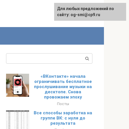
Для любых предложений по
сайту: og-smi@cp9.ru
Поиск:
«ВКонтакте» начала
ограничивать бесплатное
прослушивание музыки на
десктопе. Снова
провожаем эпоху
Посты
Все способы заработка на
группе ВК: с нуля до
результата