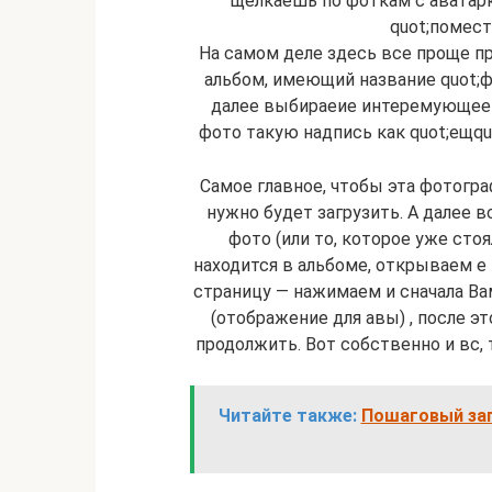
щелкаешь по фоткам с аватар
quot;помест
На самом деле здесь все проще пр
альбом, имеющий название quot;ф
далее выбираеие интеремующее в
фото такую надпись как quot;ещquo
Самое главное, чтобы эта фотограф
нужно будет загрузить. А далее 
фото (или то, которое уже стоя
находится в альбоме, открываем е
страницу — нажимаем и сначала В
(отображение для авы) , после 
продолжить. Вот собственно и вс, 
Читайте также:
Пошаговый зап