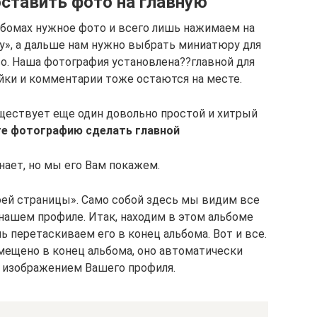
оставить фото на главную
ьбомах нужное фото и всего лишь нажимаем на
у», а дальше нам нужно выбрать миниатюру для
во. Наша фотография установлена??главной для
айки и комментарии тоже остаются на месте.
уществует еще один довольно простой и хитрый
те фотографию сделать главной
знает, но мы его Вам покажем.
оей страницы». Само собой здесь мы видим все
нашем профиле. Итак, находим в этом альбоме
 перетаскиваем его в конец альбома. Вот и все.
мещено в конец альбома, оно автоматически
 изображением Вашего профиля.