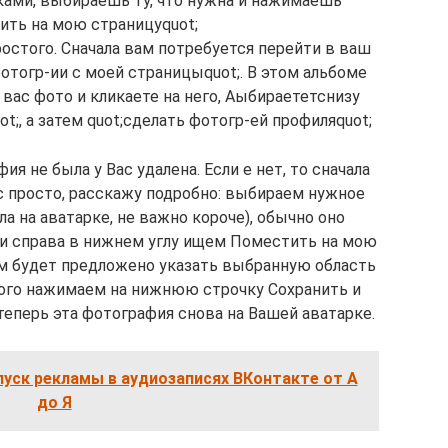
ками, выбираешь ту, что нужна и нажимаешь
ить на мою страницуquot;
остого. Сначала вам потребуется перейти в ваш
отогр-ии с моей страницыquot;. В этом альбоме
ас фото и кликаете на него, Аыбираететснизу
t;, а затем quot;сделать фотогр-ей профиляquot;
ия не была у Вас удалена. Если е нет, то сначала
вс просто, расскажу подробно: выбираем нужное
ла на аватарке, не важно короче), обычно оно
 и справа в нижнем углу ищем Поместить на мою
ам будет предложено указать выбранную область
этого нажимаем на нижнюю строчку Сохранить и
теперь эта фотография снова на Вашей аватарке.
уск рекламы в аудиозаписях ВКонтакте от А
до Я