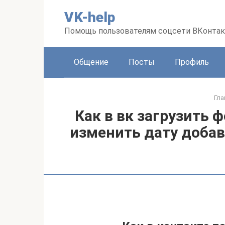
Перейти
VK-help
к
контенту
Помощь пользователям соцсети ВКонтак
Общение
Посты
Профиль
Гла
Как в вк загрузить ф
изменить дату добав