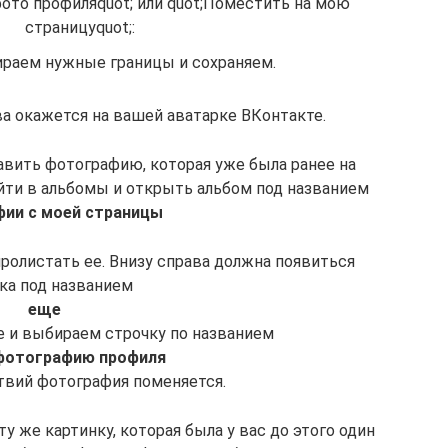
фото профиляquot; или quot;Поместить на мою
страницуquot;:
ираем нужные границы и сохраняем.
ва окажется на вашей аватарке ВКонтакте.
вить фотографию, которая уже была ранее на
йти в альбомы и открыть альбом под названием
ии с моей страницы
ролистать ее. Внизу справа должна появиться
ка под названием
еще
е и выбираем строчку по названием
фотографию профиля
ствий фотография поменяется.
ту же картинку, которая была у вас до этого один