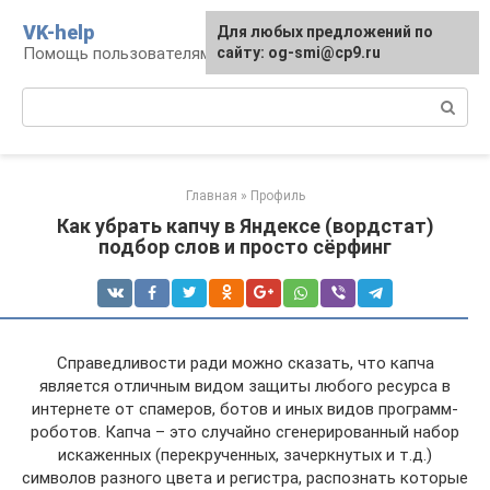
Перейти
VK-help
Для любых предложений по
к
Помощь пользователям соцсети ВКонтакте
сайту: og-smi@cp9.ru
контенту
Поиск:
Главная
»
Профиль
Как убрать капчу в Яндексе (вордстат)
подбор слов и просто сёрфинг
Справедливости ради можно сказать, что капча
является отличным видом защиты любого ресурса в
интернете от спамеров, ботов и иных видов программ-
роботов. Капча – это случайно сгенерированный набор
искаженных (перекрученных, зачеркнутых и т.д.)
символов разного цвета и регистра, распознать которые