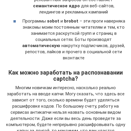
семантическое ядро
для веб-сайтов,
лендингов и рекламных кампаний
Программы
sobot
и
brobot
– эти проги наверняка
знакомы моим постоянным читателям и тем, кто
занимается раскруткой групп и страниц в
социальных сетях. Боты производят
автоматическую
накрутку подписчиков, друзей,
репостов, лайков и прочего в социальной сети
вконтакте
Как можно заработать на распознавании
captcha?
Многим новичкам интересно, насколько реально
заработать на вводе капчи. Могу сказать, что здесь все
зависит от того, сколько времени будет уделяться
расшифровке кодов. По большому счету, работу на
сервисах антикапчи нельзя назвать основным видом
деятельности. Даже если вы весь день проведете за
компьютером, будете непрерывно расшифровывать одну
капчу за другой, то максимум, что вам удастся