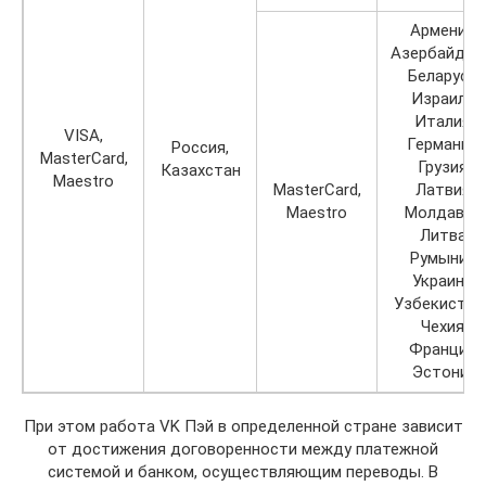
Армения,
Азербайджа
Беларусь,
Израиль,
Италия,
VISA,
Германия,
Россия,
MasterCard,
Грузия,
Казахстан
Maestro
MasterCard,
Латвия,
Maestro
Молдавия,
Литва,
Румыния,
Украина,
Узбекистан
Чехия,
Франция,
Эстония
При этом работа VK Пэй в определенной стране зависит
от достижения договоренности между платежной
системой и банком, осуществляющим переводы. В