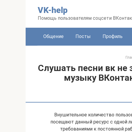
Перейти
VK-help
к
контенту
Помощь пользователям соцсети ВКонтак
Общение
Посты
Профиль
Гла
Слушать песни вк не 
музыку ВКонтакт
Внушительное количество пользо
посещают данный ресурс с одной л
требованиями к постоянной ра