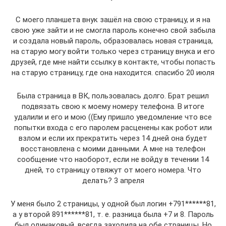
С моего планшета внук зашёл на свою страницу, и я на
свою уже зайти и не смогла пароль конечно свой забыла
и создала новый пароль, образовалась новая страница,
на старую могу войти только через страницу внука и его
друзей, где мне найти ссылку в контакте, чтобы попасть
на старую страницу, где она находится. спасибо 20 июля
Была страница в ВК, пользовалась долго. Брат решил
подвязать свою к моему номеру телефона. В итоге
удалили и его и мою ((Ему пришло уведомление что все
попытки входа с его паролем расценены как робот или
взлом и если их прекратить через 14 дней она будет
восстановлена с моими данными. А мне на телефон
сообщение что наоборот, если не войду в течении 14
дней, то страницу отвяжут от моего номера. Что
делать? 3 апреля
У меня было 2 страницы, у одной был логин +791******81,
а у второй 891******81, т. е. разница была +7 и 8. Пароль
был одинаковый, всегда заходила на обе страницы. Но