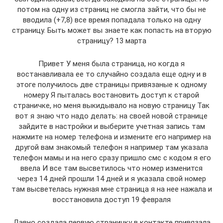
потом на одну из страниц не смогла зайти, что бы не
вводила (+7,8) все время попадала только на одну
страницу. Быть может вы знаете как попасть на вторую
страницу? 13 марта
Привет У меня была страница, но когда я
востанавливала ее то случайно создала еще одну и в
этоге получилось две страницы привязаные к одному
номеру Я пыталась востановить доступ к старой
страничке, но меня выкидывало на новую страницу Так
вот я знаю что надо делать: на своей новой странице
зайдите в настройки и выберите учетная запись там
нажмите на номер телефона и измените его например на
другой вам знакомый телефон я например там указала
телефон мамы и на него сразу пришло смс с кодом я его
ввела И все там высветилось что номер изменится
через 14 дней прошли 14 дней и я указала свой номер
там высветелась нужная мне страница я на нее нажала и
восстановила доступ 19 февраля
Давно создала первую страничку в контакте привязала