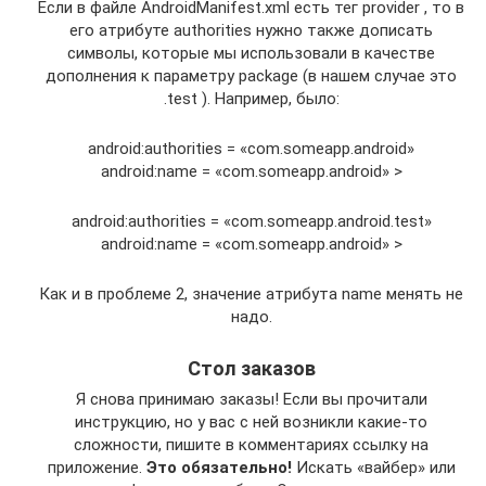
Если в файле AndroidManifest.xml есть тег provider , то в
его атрибуте authorities нужно также дописать
символы, которые мы использовали в качестве
дополнения к параметру package (в нашем случае это
.test ). Например, было:
android:authorities = «com.someapp.android»
android:name = «com.someapp.android» >
android:authorities = «com.someapp.android.test»
android:name = «com.someapp.android» >
Как и в проблеме 2, значение атрибута name менять не
надо.
Стол заказов
Я снова принимаю заказы! Если вы прочитали
инструкцию, но у вас с ней возникли какие-то
сложности, пишите в комментариях ссылку на
приложение.
Это обязательно!
Искать «вайбер» или