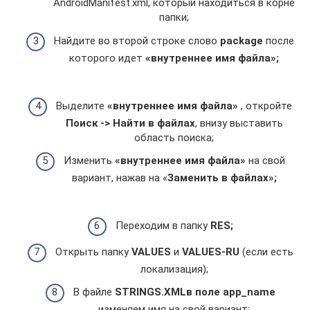
AndroidManifest.xml, который находиться в корне
папки;
Найдите во второй строке слово
package
после
которого идет
«внутреннее имя файла»;
Выделите
«внутреннее имя файла»
, откройте
Поиск -> Найти в файлах
, внизу выставить
область поиска;
Изменить
«внутреннее имя файла»
на свой
вариант, нажав на «
Заменить в файлах»;
Переходим в папку
RES;
Открыть папку
VALUES
и
VALUES-RU
(если есть
локализация);
В файле
STRINGS.XML
в поле app_name
изменяем имя на свой вариант: