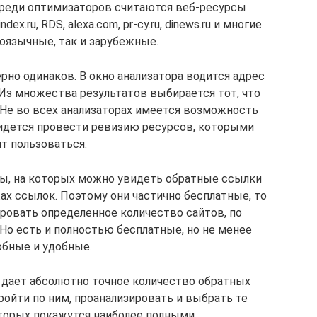
реди оптимизаторов считаются веб-ресурсы
dex.ru, RDS, alexa.com, pr-cy.ru, dinews.ru и многие
коязычные, так и зарубежные.
рно одинаков. В окно анализатора водится адрес
 Из множества результатов выбирается тот, что
 Не во всех анализаторах имеется возможность
ридется провести ревизию ресурсов, которыми
т пользоваться.
сы, на которых можно увидеть обратные ссылки
ах ссылок. Поэтому они частично бесплатные, то
ровать определенное количество сайтов, по
 Но есть и полностью бесплатные, но не менее
обные и удобные.
е дает абсолютно точное количество обратных
ройти по ним, проанализировать и выбрать те
торых покажутся наиболее полными.