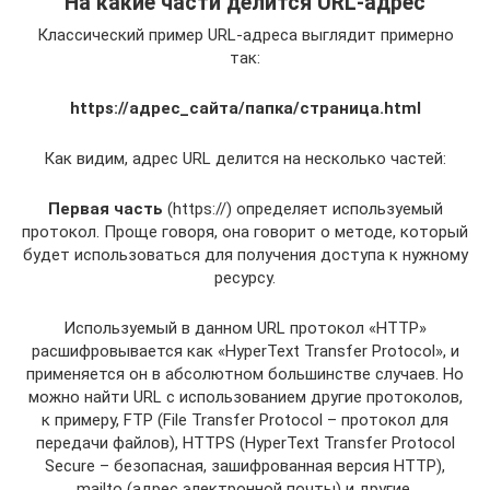
На какие части делится URL-адрес
Классический пример URL-адреса выглядит примерно
так:
https://адрес_сайта/папка/страница.html
Как видим, адрес URL делится на несколько частей:
Первая часть
(https://) определяет используемый
протокол. Проще говоря, она говорит о методе, который
будет использоваться для получения доступа к нужному
ресурсу.
Используемый в данном URL протокол «HTTP»
расшифровывается как «HyperText Transfer Protocol», и
применяется он в абсолютном большинстве случаев. Но
можно найти URL c использованием другие протоколов,
к примеру, FTP (File Transfer Protocol – протокол для
передачи файлов), HTTPS (HyperText Transfer Protocol
Secure – безопасная, зашифрованная версия HTTP),
mailto (адрес электронной почты) и другие.