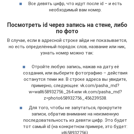
Все девять цифр, что идут после id – и есть
необходимый вам номер.
Посмотреть id через запись на стене, либо
по фото
В случае, если в адресной строке айди не показывается,
но есть определённый порядок слов, название или ник,
узнать номер можно так:
Отройте любую запись, нажав на дату её
создания, или выберите фотографию – действия
останутся теми же. В строке адреса вы увидите,
примерно, следующее: vk.com/pasha_md?
w=wall658932756_264 или vk.com/pasha_md?
z=photo658932756_456239538.
Для того, чтобы не запутаться, прокрутите
записи, обратив внимание на неизменную
последовательность из девяти цифр. Это будет
тот самый id (на конкретном примере, это будет:
id658932756).