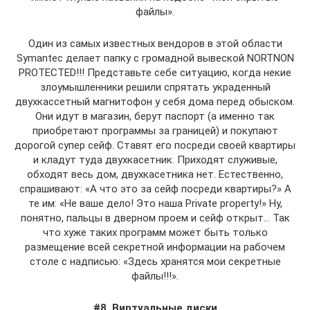
файлы».
Один из самых известных вендоров в этой области
Symantec делает папку с громадной вывеской NORTNON
PROTECTED!!! Представьте себе ситуацию, когда некие
злоумышленники решили спрятать украденный
двухкассетный магнитофон у себя дома перед обыском.
Они идут в магазин, берут паспорт (а именно так
приобретают программы за границей) и покупают
дорогой супер сейф. Ставят его посреди своей квартиры
и кладут туда двухкасетник. Приходят служивые,
обходят весь дом, двухкасетника нет. Естественно,
спрашивают: «А что это за сейф посреди квартиры?» А
те им: «Не ваше дело! Это наша Private property!» Ну,
понятно, пальцы в дверном проем и сейф открыт… Так
что хуже таких программ может быть только
размещение всей секретной информации на рабочем
столе с надписью: «Здесь хранятся мои секретные
файлы!!!».
#8. Виртуальные диски