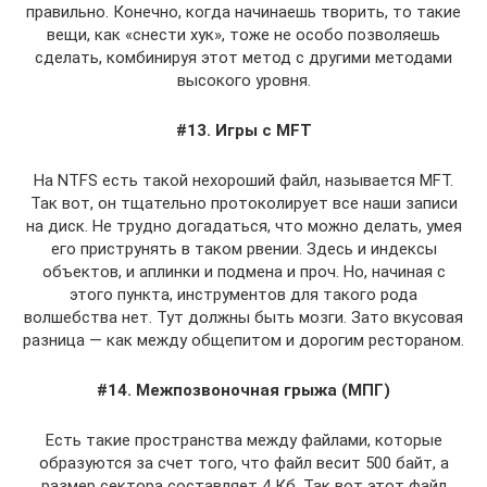
правильно. Конечно, когда начинаешь творить, то такие
вещи, как «снести хук», тоже не особо позволяешь
сделать, комбинируя этот метод с другими методами
высокого уровня.
#13. Игры с MFT
На NTFS есть такой нехороший файл, называется MFT.
Так вот, он тщательно протоколирует все наши записи
на диск. Не трудно догадаться, что можно делать, умея
его приструнять в таком рвении. Здесь и индексы
объектов, и аплинки и подмена и проч. Но, начиная с
этого пункта, инструментов для такого рода
волшебства нет. Тут должны быть мозги. Зато вкусовая
разница — как между общепитом и дорогим рестораном.
#14. Межпозвоночная грыжа (МПГ)
Есть такие пространства между файлами, которые
образуются за счет того, что файл весит 500 байт, а
размер сектора составляет 4 Кб. Так вот этот файл