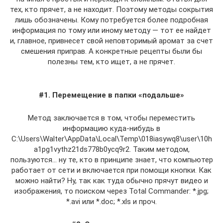
тех, кто прячет, а не находит. Поэтому методы сокрытия
лишь обозначены. Кому потребуется более подробная
информация по тому или иному методу — тот ее найдет
и, главное, привнесет свой неповторимый аромат за счет
смешения приправ. А конкретные рецепты были бы
полезны тем, кто ищет, а не прячет.
#1. Перемещение в папки «подальше»
Метод заключается в том, чтобы переместить
информацию куда-нибудь в
C:\Users\Walter\AppData\Local\Temp\018iasywq8\user\10h
a1pg1vythz21ds778b0ycq9r2. Таким методом,
пользуются… ну те, кто в принципе знает, что компьютер
работает от сети и включается при помощи кнопки. Как
можно найти? Ну, так как туда обычно прячут видео и
изображения, то поиском через Total Commander: *.jpg;
*.avi или *.doc; *.xls и проч.