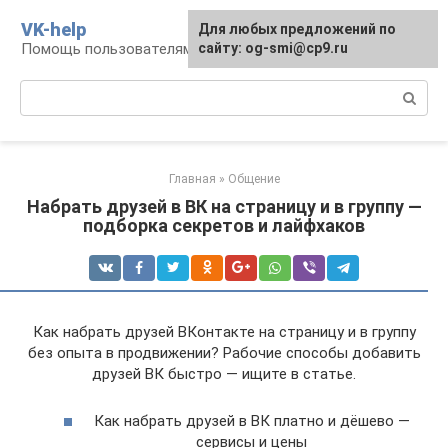
Перейти
VK-help
Для любых предложений по
к
Помощь пользователям соцсети ВКонтакте
сайту: og-smi@cp9.ru
контенту
Поиск:
Главная
»
Общение
Набрать друзей в ВК на страницу и в группу —
подборка секретов и лайфхаков
Как набрать друзей ВКонтакте на страницу и в группу
без опыта в продвижении? Рабочие способы добавить
друзей ВК быстро — ищите в статье.
Как набрать друзей в ВК платно и дёшево —
сервисы и цены