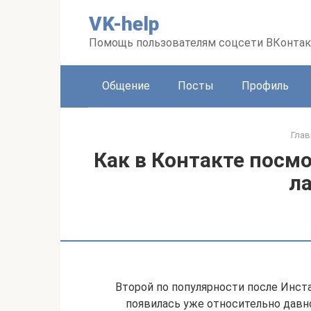
Перейти
VK-help
к
контенту
Помощь пользователям соцсети ВКонтак
Общение
Посты
Профиль
Глав
Как в Контакте посм
л
Второй по популярности после Инста
появилась уже относительно дав