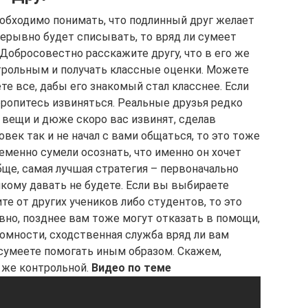
еобходимо понимать, что подлинный друг желает
рерывно будет списывать, то вряд ли сумеет
 Добросовестно расскажите другу, что в его же
трольным и получать классные оценки. Можете
те все, дабы его знакомый стал класснее. Если
торопитесь извиняться. Реальные друзья редко
вещи и дюже скоро вас извинят, сделав
век так и не начал с вами общаться, то это тоже
ременно сумели осознать, что именно он хочет
бще, самая лучшая стратегия – первоначально
кому давать не будете. Если вы выбираете
те от других учеников либо студентов, то это
вно, позднее вам тоже могут отказать в помощи,
омности, сходственная служба вряд ли вам
 сумеете помогать иным образом. Скажем,
 же контрольной.
Видео по теме