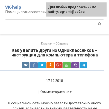
Перейти
VK-help
Для любых предложений по
к
Помощь пользователям соцсети ВКонтакте
сайту: og-smi@cp9.ru
контенту
Поиск:
Главная
»
Общение
Как удалить друга из Одноклассников –
инструкция для компьютера и телефона
17.12.2018
| Комментариев нет
В социальной сети можно завести достаточно много
друзей, если вести активную деятельность на ее