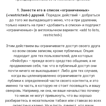
1. Занести его в список «ограниченных»
(«restricted») друзей.
Порядок действий – добраться
до того же выпадающего меню, что и при удалении,
только нажать на пункт «добавить в списки» и подпункт
«ограниченные» (в англоязычном варианте: «add to lists,
restricted»).
Этим действием вы ограничиваете доступ своего друга
ко всем своим записям, кроме публичных. Опция
подходит для тех пользователей, для которых
«Фейсбук» – прежде всего средство общения, а не
продвижения себя, так что в публичный доступ они
почти ничего не выкладывают. Либо для тех случаев,
когда вы целенаправленно ограничиваете доступ
публики к определенной части своего контента, и это
именно та часть, в которую не стоит посвящать и вашу
свекровь. Например, ни она, ни ваше начальство почему-
то никак не могут привыкнуть, что вы хорошо
разбираетесь в нюхательном табаке или ставках во всех
окрестных казино. Ну и пусть думают, что ваши