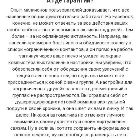
А где гарантии?
Опыт миллионов пользователей доказывает, что все
названные опции действительно работают. Но Facebook,
конечно, не может отвечать за все действия ваших
особо любопытных и непомерно активных «друзей». Тем
более – за их офлайновую активность. Например, вы
занесли чрезмерно болтливого и обидчивого коллегу в
список «ограниченных» контактов, а он прямо на работе
заглянул через ваше плечо и увидел на экране
компьютера выставленные настройки. Вы уверены, что
обезопасили себя от обсуждения своих увлечений с
тещей в ленте новостей, но ведь она может еще
присоединиться к одной с вами группе. А настройки для
«ограниченных друзей» на контент, размещаемый в
группах, не распространяются. Вы оградили себя от
душераздирающих историй романов виртуальной
подруги в своей хронике, а она шлет их вам в личку. И так
далее. Никакая автоматика не отменяет личного
внимания к своему контенту и своим виртуальным
связям. Ну а если вы хотите сохранить информацию в
полном секрете, лучше вообще не размещать ее в