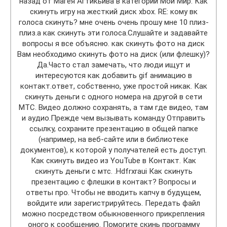
назад от Магея Агтикьива в категории Мой Мир. Как
скинуть игру на жесткий диск xbox. RE: кому вк
голоса скинуть? мне очень очень прошу мне 10 плиз-
плиз.а как скинуть эти голоса.Слушайте и задавайте
вопросы я все объясню. как скинуть фото на диск
Вам необходимо скинуть фото на диск (или флешку)?
Да.Часто стал замечать, что люди ищут и
интересуются как добавить gif анимацию в
контакт.ответ, собственно, уже простой никак. Как
скинуть деньги с одного номера на другой в сети
МТС. Видео должно сохранять, а там где видео, там
и аудио.Прежде чем вызывать команду Отправить
ссылку, сохраните презентацию в общей папке
(например, на веб-сайте или в библиотеке
документов), к которой у получателей есть доступ.
Как скинуть видео из YouTube в Контакт. Как
скинуть деньги с мтс. .Hdfrxraui Как скинуть
презентацию с флешки в контакт? Вопросы и
ответы про. Чтобы не вводить капчу в будущем,
войдите или зарегистрируйтесь. Передать файл
можно посредством обыкновенного прикрепления
оного к сообщению. Помогите скинь программу