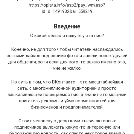
https://oplata.info/asp2/pay_wm.asp?
id_d=1491932&ai=559219
Введение
С какой целью я пишу эту статью?
Конечно, не для того чтобы читатели наслаждались
сотнями лайков под своими фото и завели новых друзей
для общения, хотя если для кого-то важно именно это,
мне не жалко.
Но суть в том, что ВКонтакте – это масштабнейшая
сеть, с многомиллионной аудиторией и просто
зашкаливающей посещаемостью, а значит это мощный
двигатель рекламы и уйма возможностей для
бизнесменов и предпринимателей.
Стоит человеку с десятками тысяч активных
подписчиков выложить какую-то интересную или
будоражащую новость, как спустя некоторое время о