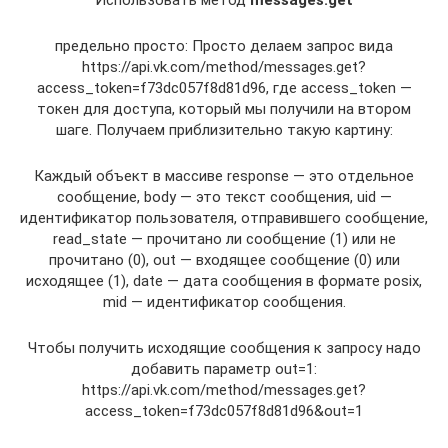
предельно просто: Просто делаем запрос вида
https://api.vk.com/method/messages.get?
access_token=f73dc057f8d81d96, где access_token —
токен для доступа, который мы получили на втором
шаге. Получаем приблизительно такую картину:
Каждый объект в массиве response — это отдельное
сообщение, body — это текст сообщения, uid —
идентификатор пользователя, отправившего сообщение,
read_state — прочитано ли сообщение (1) или не
прочитано (0), out — входящее сообщение (0) или
исходящее (1), date — дата сообщения в формате posix,
mid — идентификатор сообщения.
Чтобы получить исходящие сообщения к запросу надо
добавить параметр out=1:
https://api.vk.com/method/messages.get?
access_token=f73dc057f8d81d96&out=1