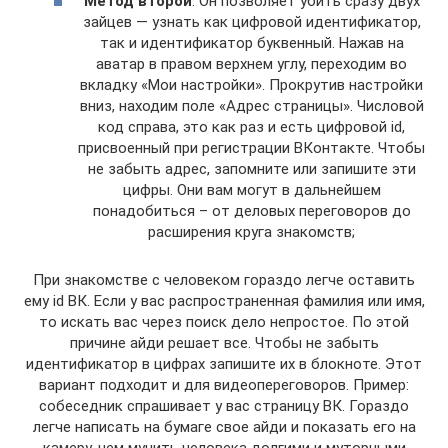
Метод второй
. Он позволяет убить сразу двух
зайцев — узнать как цифровой идентификатор,
так и идентификатор буквенный. Нажав на
аватар в правом верхнем углу, переходим во
вкладку «Мои настройки». Прокрутив настройки
вниз, находим поле «Адрес страницы». Числовой
код справа, это как раз и есть цифровой id,
присвоенный при регистрации ВКонтакте. Чтобы
не забыть адрес, запомните или запишите эти
цифры. Они вам могут в дальнейшем
понадобиться – от деловых переговоров до
расширения круга знакомств;
При знакомстве с человеком гораздо легче оставить
ему id ВК. Если у вас распространенная фамилия или имя,
то искать вас через поиск дело непростое. По этой
причине айди решает все. Чтобы не забыть
идентификатор в цифрах запишите их в блокноте. Этот
вариант подходит и для видеопереговоров. Пример:
собеседник спрашивает у вас страницу ВК. Гораздо
легче написать на бумаге свое айди и показать его на