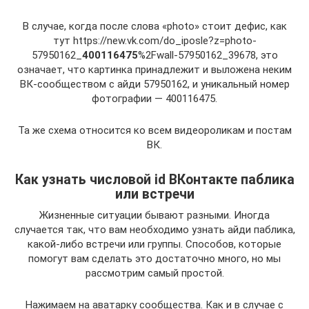
В случае, когда после слова «photo» стоит дефис, как
тут https://new.vk.com/do_iposle?z=photo-
57950162_
400116475
%2Fwall-57950162_39678, это
означает, что картинка принадлежит и выложена неким
ВК-сообществом с айди 57950162, и уникальный номер
фотографии — 400116475.
Та же схема относится ко всем видеороликам и постам
ВК.
Как узнать числовой id ВКонтакте паблика
или встречи
Жизненные ситуации бывают разными. Иногда
случается так, что вам необходимо узнать айди паблика,
какой-либо встречи или группы. Способов, которые
помогут вам сделать это достаточно много, но мы
рассмотрим самый простой.
Нажимаем на аватарку сообщества. Как и в случае с