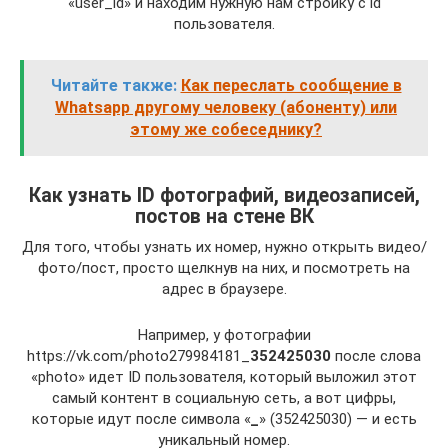
«user_id» и находим нужную нам стройку с id
пользователя.
Читайте также:
Как переслать сообщение в
Whatsapp другому человеку (абоненту) или
этому же собеседнику?
Как узнать ID фотографий, видеозаписей,
постов на стене ВК
Для того, чтобы узнать их номер, нужно открыть видео/
фото/пост, просто щелкнув на них, и посмотреть на
адрес в браузере.
Например, у фотографии
https://vk.com/photo279984181_
352425030
после слова
«photo» идет ID пользователя, который выложил этот
самый контент в социальную сеть, а вот цифры,
которые идут после символа «
_
» (352425030) — и есть
уникальный номер.