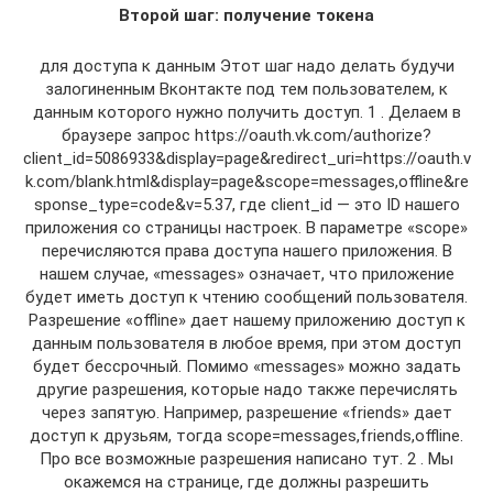
Второй шаг: получение токена
для доступа к данным Этот шаг надо делать будучи
залогиненным Вконтакте под тем пользователем, к
данным которого нужно получить доступ. 1 . Делаем в
браузере запрос https://oauth.vk.com/authorize?
client_id=5086933&display=page&redirect_uri=https://oauth.v
k.com/blank.html&display=page&scope=messages,offline&re
sponse_type=code&v=5.37, где client_id — это ID нашего
приложения со страницы настроек. В параметре «scope»
перечисляются права доступа нашего приложения. В
нашем случае, «messages» означает, что приложение
будет иметь доступ к чтению сообщений пользователя.
Разрешение «offline» дает нашему приложению доступ к
данным пользователя в любое время, при этом доступ
будет бессрочный. Помимо «messages» можно задать
другие разрешения, которые надо также перечислять
через запятую. Например, разрешение «friends» дает
доступ к друзьям, тогда scope=messages,friends,offline.
Про все возможные разрешения написано тут. 2 . Мы
окажемся на странице, где должны разрешить