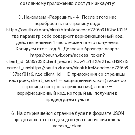
созданному приложению доступ к аккаунту:
3 . Нажимаем «Разрешить» 4 . После этого нас
перебросить на страницу вида
https://oauth.vk.com/blank.html#code=ce72f6a9157bef81f6,
где параметр code содержит верификационный код,
действительный 1 час с момента его получения.
Копируем этот код 5 . Делаем в браузере запрос
https://oauth.vk.com/access_token?
client_id=5086933&client_secret=kQwYLYh12Ar21eJzH3R7&r
edirect_uri=https://oauth.vk.com/blank.html&code=ce72f6a9
157bef81f6, где client_id — ID приложения со страницы
настроек, client_sercet — защищенный ключ (также со
страницы настроек приложения), а code —
верификационный код, который мы получили в
предыдущем пункте
6 . На открывшейся странице будет в формате JSON
представлен токен для доступа в значении ключа
access_token: