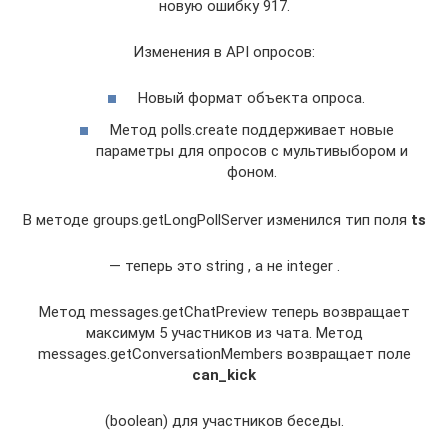
новую ошибку 917.
Изменения в API опросов:
Новый формат объекта опроса.
Метод polls.create поддерживает новые
параметры для опросов с мультивыбором и
фоном.
В методе groups.getLongPollServer изменился тип поля
ts
— теперь это string , а не integer .
Метод messages.getChatPreview теперь возвращает
максимум 5 участников из чата. Метод
messages.getConversationMembers возвращает поле
can_kick
(boolean) для участников беседы.