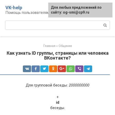
Перейти
VK-help
Для любых предложений по
к
Помощь пользователям соцсети ВКонтакте
сайту: og-smi@cp9.ru
контенту
Поиск:
Главная
»
Общение
Как узнать ID группы, страницы или человека
ВКонтакте?
Для групповой беседы:
2000000000
+
id
беседы.