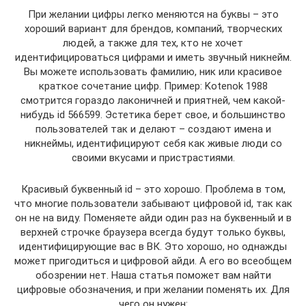
При желании цифры легко меняются на буквы – это
хороший вариант для брендов, компаний, творческих
людей, а также для тех, кто не хочет
идентифицироваться цифрами и иметь звучный никнейм.
Вы можете использовать фамилию, ник или красивое
краткое сочетание цифр. Пример: Kotenok 1988
смотрится гораздо лаконичней и приятней, чем какой-
нибудь id 566599. Эстетика берет свое, и большинство
пользователей так и делают – создают имена и
никнеймы, идентифицируют себя как живые люди со
своими вкусами и пристрастиями.
Красивый буквенный id – это хорошо. Проблема в том,
что многие пользователи забывают цифровой id, так как
он не на виду. Поменяете айди один раз на буквенный и в
верхней строчке браузера всегда будут только буквы,
идентифицирующие вас в ВК. Это хорошо, но однажды
может пригодиться и цифровой айди. А его во всеобщем
обозрении нет. Наша статья поможет вам найти
цифровые обозначения, и при желании поменять их. Для
чего он нужен: