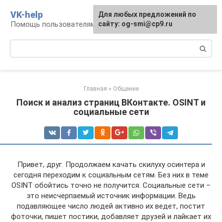
Перейти
VK-help
Для любых предложений по
к
Помощь пользователям соцсети ВКонтакте
сайту: og-smi@cp9.ru
контенту
Поиск:
Главная
»
Общение
Поиск и анализ страниц ВКонтакте. OSINT и
социальные сети
Привет, друг. Продолжаем качать скилуху осинтера и
сегодня переходим к социальным сетям. Без них в теме
OSINT обойтись точно не получится. Социальные сети –
это неисчерпаемый источник информации. Ведь
подавляющее число людей активно их ведет, постит
фоточки, пишет постики, добавляет друзей и лайкает их