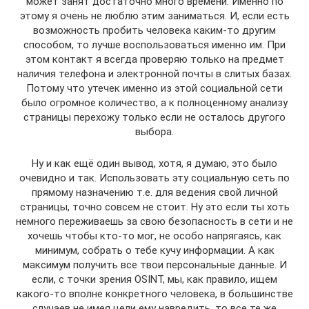
может занят достаточно много времени. Именно по
этому я очень не люблю этим заниматься. И, если есть
возможность пробить человека каким-то другим
способом, то лучше воспользоваться именно им. При
этом контакт я всегда проверяю только на предмет
наличия телефона и электронной почты в слитых базах.
Потому что утечек именно из этой социальной сети
было огромное количество, а к полноценному анализу
страницы перехожу только если не осталось другого
выбора.
Ну и как ещё один вывод, хотя, я думаю, это было
очевидно и так. Использовать эту социальную сеть по
прямому назначению т.е. для ведения свой личной
страницы, точно совсем не стоит. Ну это если ты хоть
немного переживаешь за свою безопасность в сети и не
хочешь чтобы кто-то мог, не особо напрягаясь, как
минимум, собрать о тебе кучу информации. А как
максимум получить все твои персональные данные. И
если, с точки зрения OSINT, мы, как правило, ищем
какого-то вполне конкретного человека, в большинстве
случаев не имея цели ему навредить, то все те же