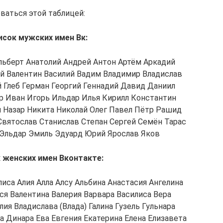
ваться этой таблицей:
исок мужских имен Вк:
льберт Анатолий Андрей Антон Артём Аркадий
ий Валентин Василий Вадим Владимир Владислав
й Глеб Герман Георгий Геннадий Давид Даниил
р Иван Игорь Ильдар Илья Кирилл Константин
 Назар Никита Николай Олег Павел Пётр Рашид
Святослав Станислав Степан Сергей Семён Тарас
Эльдар Эмиль Эдуард Юрий Ярослав Яков
 женских имен Вконтакте:
иса Алия Алла Алсу Альбина Анастасия Ангелина
ся Валентина Валерия Варвара Василиса Вера
ия Владислава (Влада) Галина Гузель Гульнара
на Динара Ева Евгения Екатерина Елена Елизавета