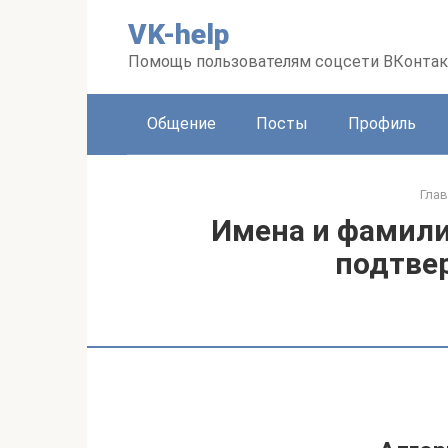
Перейти
VK-help
к
контенту
Помощь пользователям соцсети ВКонтак
Общение
Посты
Профиль
Глав
Имена и фамили
подтве