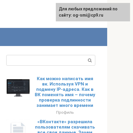
Для любых предложений по
сайту: og-smi@cp9.ru
Поиск:
Как можно написать имя
вк. Используя VPN и
подмену IP-адреса. Как в
ВК поменять имя – почему
проверка подлинности
занимает много времени
Профиль
«ВКонтакте» разрешила
пользователям скачивать
все свои данные. Зачем