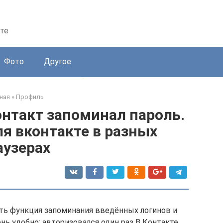
те
Фото
Другое
ная
»
Профиль
онтакт запоминал пароль.
я вконтакте в разных
аузерах
сть функция запоминания введённых логинов и
нь удобно: авторизовался один раз В Контакте,