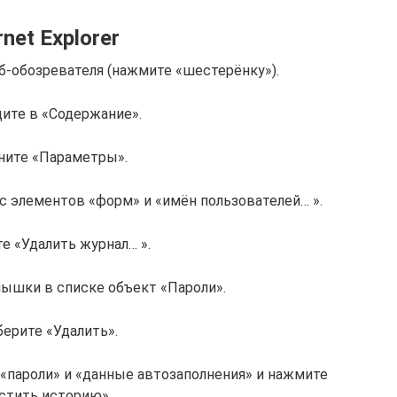
rnet Explorer
б-обозревателя (нажмите «шестерёнку»).
дите в «Содержание».
цните «Параметры».
 элементов «форм» и «имён пользователей… ».
е «Удалить журнал… ».
мышки в списке объект «Пароли».
берите «Удалить».
«пароли» и «данные автозаполнения» и нажмите
стить историю».