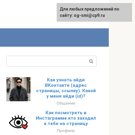
Для любых предложений по
сайту: og-smi@cp9.ru
Поиск:
Как узнать айди
ВКонтакте (адрес
страницы, ссылку). Какой
у меня айди (id)?
Общение
Как посмотреть в
Инстаграмме кто заходил
к тебе на страницу
Профиль