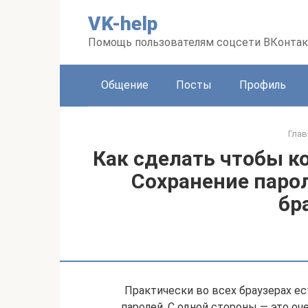
Перейти
VK-help
к
контенту
Помощь пользователям соцсети ВКонтак
Общение
Посты
Профиль
Глав
Как сделать чтобы к
Сохранение парол
бр
Практически во всех браузерах е
паролей. С одной стороны — это оче