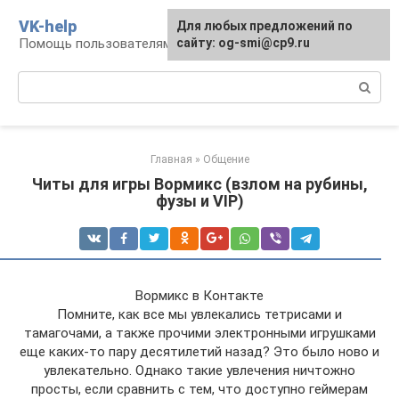
Перейти
VK-help
Для любых предложений по
к
Помощь пользователям соцсети ВКонтакте
сайту: og-smi@cp9.ru
контенту
Поиск:
Главная
»
Общение
Читы для игры Вормикс (взлом на рубины,
фузы и VIP)
Вормикс в Контакте
Помните, как все мы увлекались тетрисами и
тамагочами, а также прочими электронными игрушками
еще каких-то пару десятилетий назад? Это было ново и
увлекательно. Однако такие увлечения ничтожно
просты, если сравнить с тем, что доступно геймерам