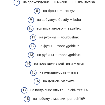
на прохождение 800 мисий — 800skautrefish
на броню — treekyz
на арбузную бомбу — bubu
вся игра заново — zzzatlikg
на рубины — 456rbushak
на фузы — moneygoldfuz
на рубины — moneygoldrub
на повышение рейтинга – gijgij
на невидимость — nnyz
на деньги- vishvaze
на получение опыта — tichiktree 14
на победу в миссии- pontish169