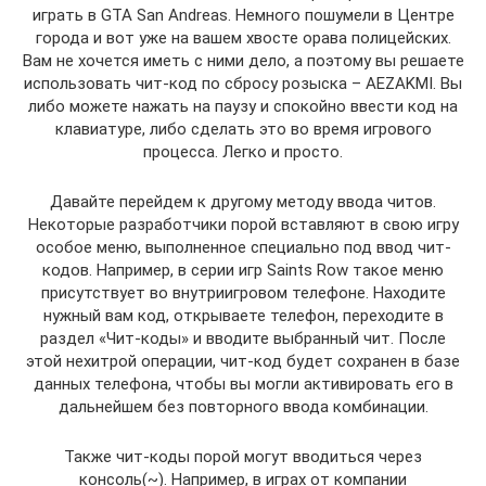
играть в GTA San Andreas. Немного пошумели в Центре
города и вот уже на вашем хвосте орава полицейских.
Вам не хочется иметь с ними дело, а поэтому вы решаете
использовать чит-код по сбросу розыска – AEZAKMI. Вы
либо можете нажать на паузу и спокойно ввести код на
клавиатуре, либо сделать это во время игрового
процесса. Легко и просто.
Давайте перейдем к другому методу ввода читов.
Некоторые разработчики порой вставляют в свою игру
особое меню, выполненное специально под ввод чит-
кодов. Например, в серии игр Saints Row такое меню
присутствует во внутриигровом телефоне. Находите
нужный вам код, открываете телефон, переходите в
раздел «Чит-коды» и вводите выбранный чит. После
этой нехитрой операции, чит-код будет сохранен в базе
данных телефона, чтобы вы могли активировать его в
дальнейшем без повторного ввода комбинации.
Также чит-коды порой могут вводиться через
консоль(~). Например, в играх от компании