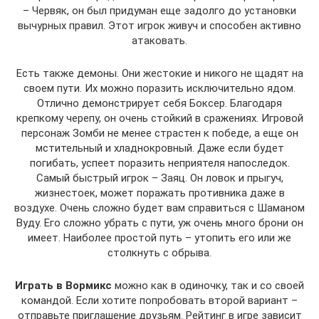
– Червяк, он был придуман еще задолго до установки
вычурных правил. Этот игрок живуч и способен активно
атаковать.
Есть также демоны. Они жестокие и никого не щадят на
своем пути. Их можно поразить исключительно ядом.
Отлично демонстрирует себя Боксер. Благодаря
крепкому черепу, он очень стойкий в сражениях. Игровой
персонаж Зомби не менее страстен к победе, а еще он
мстительный и хладнокровный. Даже если будет
погибать, успеет поразить неприятеля напоследок.
Самый быстрый игрок – Заяц. Он ловок и прыгуч,
жизнестоек, может поражать противника даже в
воздухе. Очень сложно будет вам справиться с Шаманом
Вуду. Его сложно убрать с пути, уж очень много брони он
имеет. Наиболее простой путь – утопить его или же
столкнуть с обрыва.
Играть в Вормикс
можно как в одиночку, так и со своей
командой. Если хотите попробовать второй вариант –
отправьте приглашение друзьям. Рейтинг в игре зависит