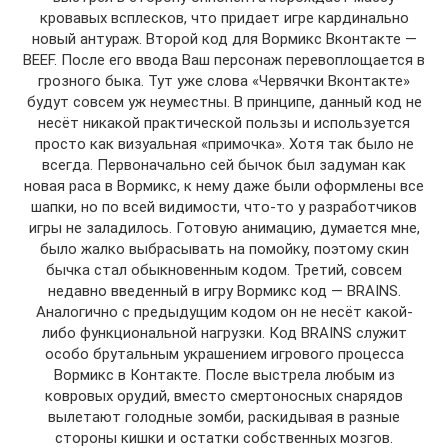
кровавых всплесков, что придает игре кардинально
новый антураж. Второй код для Вормикс Вконтакте —
BEEF. После его ввода Ваш персонаж перевоплощается в
грозного быка. Тут уже слова «Червячки Вконтакте»
будут совсем уж неуместны. В принципе, данный код не
несёт никакой практической пользы и используется
просто как визуальная «примочка». Хотя так было не
всегда. Первоначально сей бычок был задуман как
новая раса в Вормикс, к нему даже были оформлены все
шапки, но по всей видимости, что-то у разработчиков
игры не заладилось. Готовую анимацию, думается мне,
было жалко выбрасывать на помойку, поэтому скин
бычка стал обыкновенным кодом. Третий, совсем
недавно введенный в игру Вормикс код — BRAINS.
Аналогично с предыдущим кодом он не несёт какой-
либо функциональной нагрузки. Код BRAINS служит
особо брутальным украшением игрового процесса
Вормикс в Контакте. После выстрела любым из
ковровых орудий, вместо смертоносных снарядов
вылетают голодные зомби, раскидывая в разные
стороны кишки и остатки собственных мозгов.