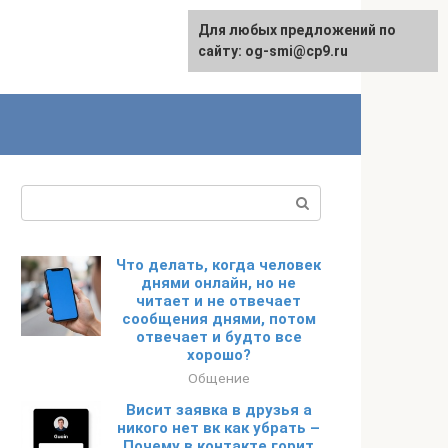
Для любых предложений по
сайту: og-smi@cp9.ru
Поиск:
Что делать, когда человек
днями онлайн, но не
читает и не отвечает
сообщения днями, потом
отвечает и будто все
хорошо?
Общение
Висит заявка в друзья а
никого нет вк как убрать –
Почему в контакте горит