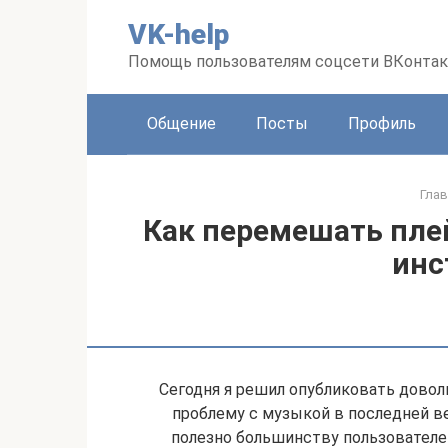
Перейти
VK-help
к
контенту
Помощь пользователям соцсети ВКонтак
Общение
Посты
Профиль
Глав
Как перемешать плей
инс
Сегодня я решил опубликовать довол
проблему с музыкой в последней ве
полезно большинству пользователе