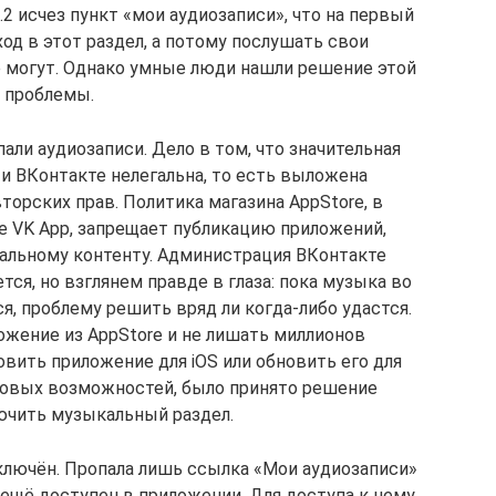
.2 исчез пункт «мои аудиозаписи», что на первый
д в этот раздел, а потому послушать свои
е могут. Однако умные люди нашли решение этой
проблемы.
али аудиозаписи. Дело в том, что значительная
и ВКонтакте нелегальна, то есть выложена
орских прав. Политика магазина AppStore, в
 VK App, запрещает публикацию приложений,
альному контенту. Администрация ВКонтакте
тся, но взглянем правде в глаза: пока музыка во
я, проблему решить вряд ли когда-либо удастся.
ожение из AppStore и не лишать миллионов
вить приложение для iOS или обновить его для
 новых возможностей, было принято решение
ючить музыкальный раздел.
ключён. Пропала лишь ссылка «Мои аудиозаписи»
 ещё доступен в приложении. Для доступа к нему