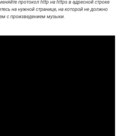
меняйте протокол http на https в адресной строке
етесь на нужной странице, на которой не должно
ем с произведением музыки.