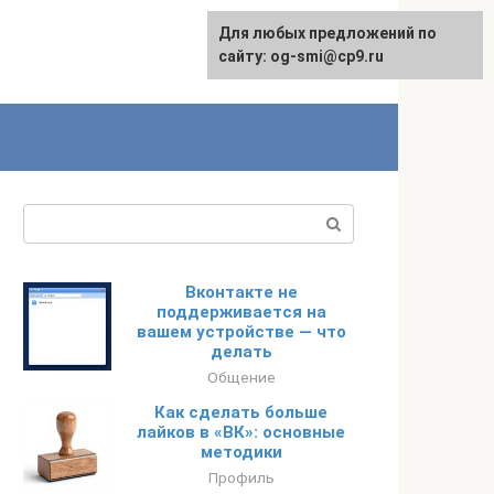
Для любых предложений по
сайту: og-smi@cp9.ru
Поиск:
Вконтакте не
поддерживается на
вашем устройстве — что
делать
Общение
Как сделать больше
лайков в «ВК»: основные
методики
Профиль