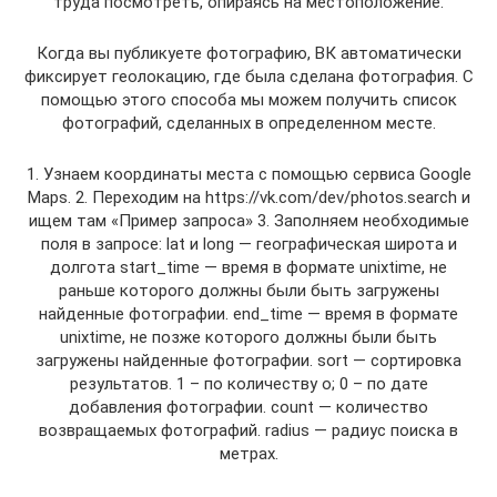
труда посмотреть, опираясь на местоположение.
Когда вы публикуете фотографию, ВК автоматически
фиксирует геолокацию, где была сделана фотография. С
помощью этого способа мы можем получить список
фотографий, сделанных в определенном месте.
1. Узнаем координаты места с помощью сервиса Google
Maps. 2. Переходим на https://vk.com/dev/photos.search и
ищем там «Пример запроса» 3. Заполняем необходимые
поля в запросе: lat и long — географическая широта и
долгота start_time — время в формате unixtime, не
раньше которого должны были быть загружены
найденные фотографии. end_time — время в формате
unixtime, не позже которого должны были быть
загружены найденные фотографии. sort — сортировка
результатов. 1 – по количеству о; 0 – по дате
добавления фотографии. count — количество
возвращаемых фотографий. radius — радиус поиска в
метрах.