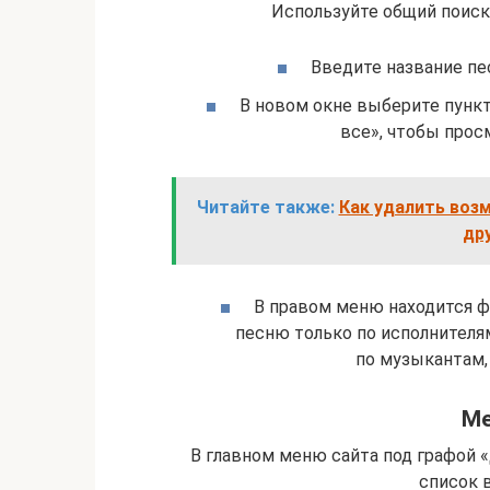
Используйте общий поиск 
Введите название пес
В новом окне выберите пункт
все», чтобы прос
Читайте также:
Как удалить воз
др
В правом меню находится ф
песню только по исполнителя
по музыкантам,
Ме
В главном меню сайта под графой «
список 