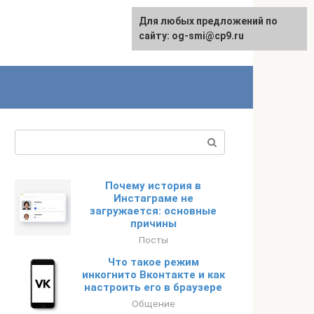
Для любых предложений по
сайту: og-smi@cp9.ru
Поиск:
Почему история в
Инстаграме не
загружается: основные
причины
Посты
Что такое режим
инкогнито Вконтакте и как
настроить его в браузере
Общение